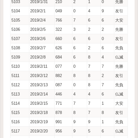
5103
2019/1/31
210
2
1
0
先勝
5104
2019/2/1
049
0
4
9
友引
5105
2019/2/4
766
7
6
6
大安
5106
2019/2/5
322
3
2
2
先勝
5107
2019/2/6
660
6
6
0
友引
5108
2019/2/7
626
6
2
6
先負
5109
2019/2/8
684
6
8
4
仏滅
5110
2019/2/11
077
0
7
7
先勝
5111
2019/2/12
882
8
8
2
友引
5112
2019/2/13
087
0
8
7
先負
5113
2019/2/14
446
4
4
6
仏滅
5114
2019/2/15
771
7
7
1
大安
5115
2019/2/18
878
8
7
8
友引
5116
2019/2/19
991
9
9
1
先負
5117
2019/2/20
956
9
5
6
仏滅