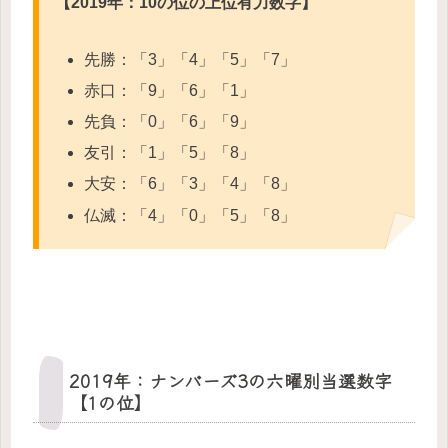
【2019年：10の位の上位有力数字】
先勝：「3」「4」「5」「7」
赤口：「9」「6」「1」
先負：「0」「6」「9」
友引：「1」「5」「8」
大安：「6」「3」「4」「8」
仏滅：「4」「0」「5」「8」
2019年：ナンバーズ3の六曜別当選数字
【1の位】