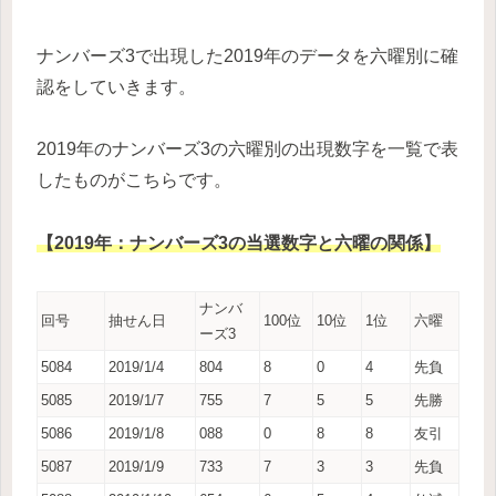
ナンバーズ3で出現した2019年のデータを六曜別に確
認をしていきます。
2019年のナンバーズ3の六曜別の出現数字を一覧で表
したものがこちらです。
【2019年：ナンバーズ3の当選数字と六曜の関係】
ナンバ
回号
抽せん日
100位
10位
1位
六曜
ーズ3
5084
2019/1/4
804
8
0
4
先負
5085
2019/1/7
755
7
5
5
先勝
5086
2019/1/8
088
0
8
8
友引
5087
2019/1/9
733
7
3
3
先負