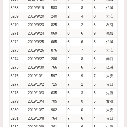
5268
2019/9/19
583
5
8
3
仏滅
5269
2019/9/20
240
2
4
0
大安
5270
2019/9/23
825
8
2
5
友引
5271
2019/9/24
069
0
6
9
先負
5272
2019/9/25
665
6
6
5
仏滅
5273
2019/9/26
876
8
7
6
大安
5274
2019/9/27
286
2
8
6
赤口
5275
2019/9/30
766
7
6
6
仏滅
5276
2019/10/1
597
5
9
7
大安
5277
2019/10/2
715
7
1
5
赤口
5278
2019/10/3
635
6
3
5
先勝
5279
2019/10/4
705
7
0
5
友引
5280
2019/10/7
902
9
0
2
大安
5281
2019/10/8
764
7
6
4
赤口
5282
2019/10/9
361
3
6
1
先勝