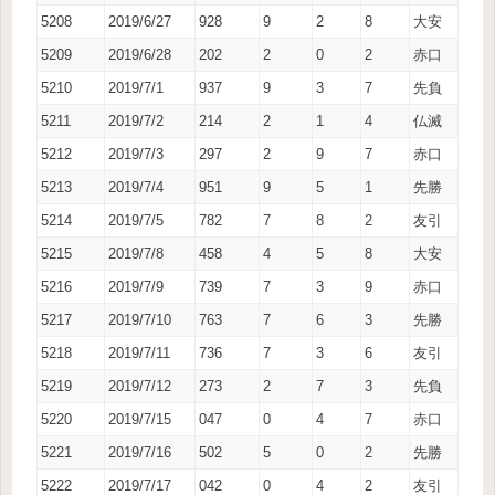
5208
2019/6/27
928
9
2
8
大安
5209
2019/6/28
202
2
0
2
赤口
5210
2019/7/1
937
9
3
7
先負
5211
2019/7/2
214
2
1
4
仏滅
5212
2019/7/3
297
2
9
7
赤口
5213
2019/7/4
951
9
5
1
先勝
5214
2019/7/5
782
7
8
2
友引
5215
2019/7/8
458
4
5
8
大安
5216
2019/7/9
739
7
3
9
赤口
5217
2019/7/10
763
7
6
3
先勝
5218
2019/7/11
736
7
3
6
友引
5219
2019/7/12
273
2
7
3
先負
5220
2019/7/15
047
0
4
7
赤口
5221
2019/7/16
502
5
0
2
先勝
5222
2019/7/17
042
0
4
2
友引