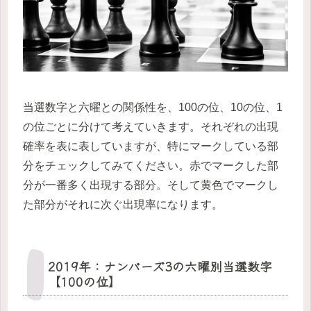
当選数字と六曜との関係性を、100の位、10の位、1
の位ごとに分けて考えていきます。それぞれの出現
確率を表に表していますが、特にマークしている部
分をチェックしてみてください。
赤でマークした部
分が一番多く出現する部分。そして黄色でマークし
た部分がそれに次ぐ出現率になります。
2019年：ナンバーズ3の六曜別当選数字
【100の位】