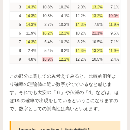
3
14.3%
10.8%
10.2%
2.0%
13.2%
7.1%
4
14.3%
10.8%
4.1%
12.2%
13.2%
19.0%
5
14.3%
2.7%
10.2%
14.3%
7.9%
11.9%
6
11.9%
16.2%
12.2%
10.2%
21.1%
9.5%
7
14.3%
5.4%
10.2%
8.2%
10.5%
7.1%
8
2.4%
5.4%
8.2%
14.3%
13.2%
11.9%
9
4.8%
18.9%
12.2%
12.2%
10.5%
2.4%
この部分に関してのみ考えてみると、比較的例年よ
り確率の理論値に近い数字がでているなと感じま
す。それでも大安の「６」や仏滅の「4」などは、ほ
ぼ1/5の確率で出現をしているというこになりますの
で、数字としての崇高性は高いといえます。