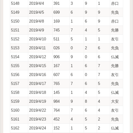
5148
2019/4/4
391
3
9
1
赤口
5149
2019/4/5
699
6
9
9
先負
5150
2019/4/8
169
1
6
9
赤口
5151
2019/4/9
745
7
4
5
先勝
5152
2019/4/10
511
5
1
1
友引
5153
2019/4/11
026
0
2
6
先負
5154
2019/4/12
906
9
0
6
仏滅
5155
2019/4/15
167
1
6
7
先勝
5156
2019/4/16
607
6
0
7
友引
5157
2019/4/17
765
7
6
5
先負
5158
2019/4/18
145
1
4
5
仏滅
5159
2019/4/19
984
9
8
4
大安
5160
2019/4/22
764
7
6
4
友引
5161
2019/4/23
452
4
5
2
先負
5162
2019/4/24
152
1
5
2
仏滅