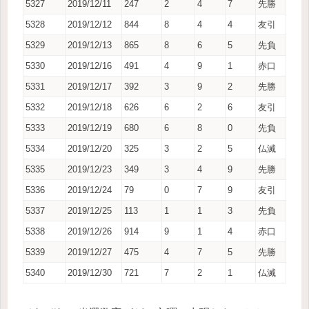
5327
2019/12/11
247
2
4
7
先勝
5328
2019/12/12
844
8
4
4
友引
5329
2019/12/13
865
8
6
5
先負
5330
2019/12/16
491
4
9
1
赤口
5331
2019/12/17
392
3
9
2
先勝
5332
2019/12/18
626
6
2
6
友引
5333
2019/12/19
680
6
8
0
先負
5334
2019/12/20
325
3
2
5
仏滅
5335
2019/12/23
349
3
4
9
先勝
5336
2019/12/24
79
0
7
9
友引
5337
2019/12/25
113
1
1
3
先負
5338
2019/12/26
914
9
1
4
赤口
5339
2019/12/27
475
4
7
5
先勝
5340
2019/12/30
721
7
2
1
仏滅