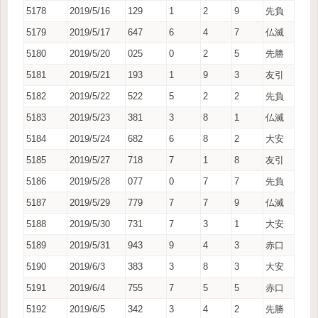
5178
2019/5/16
129
1
2
9
先負
5179
2019/5/17
647
6
4
7
仏滅
5180
2019/5/20
025
0
2
5
先勝
5181
2019/5/21
193
1
9
3
友引
5182
2019/5/22
522
5
2
2
先負
5183
2019/5/23
381
3
8
1
仏滅
5184
2019/5/24
682
6
8
2
大安
5185
2019/5/27
718
7
1
8
友引
5186
2019/5/28
077
0
7
7
先負
5187
2019/5/29
779
7
7
9
仏滅
5188
2019/5/30
731
7
3
1
大安
5189
2019/5/31
943
9
4
3
赤口
5190
2019/6/3
383
3
8
3
大安
5191
2019/6/4
755
7
5
5
赤口
5192
2019/6/5
342
3
4
2
先勝