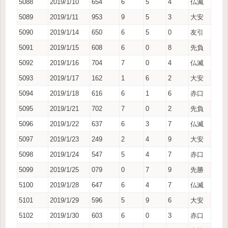
5088
2019/1/10
654
6
5
4
仏滅
5089
2019/1/11
953
9
5
3
大安
5090
2019/1/14
650
6
5
0
友引
5091
2019/1/15
608
6
0
8
先負
5092
2019/1/16
704
7
0
4
仏滅
5093
2019/1/17
162
1
6
2
大安
5094
2019/1/18
616
6
1
6
赤口
5095
2019/1/21
702
7
0
2
先負
5096
2019/1/22
637
6
3
7
仏滅
5097
2019/1/23
249
2
4
9
大安
5098
2019/1/24
547
5
4
7
赤口
5099
2019/1/25
079
0
7
9
先勝
5100
2019/1/28
647
6
4
7
仏滅
5101
2019/1/29
596
5
9
6
大安
5102
2019/1/30
603
6
0
3
赤口