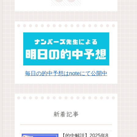
毎日の的中予想はnoteにて公開中
新着記事
【的中解説】2025年8