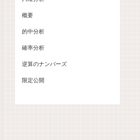
概要
的中分析
確率分析
逆算のナンバーズ
限定公開