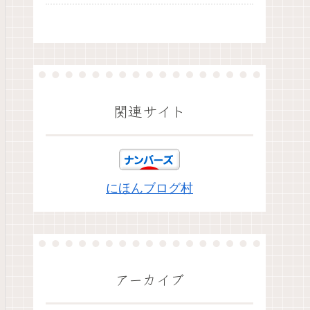
関連サイト
にほんブログ村
アーカイブ