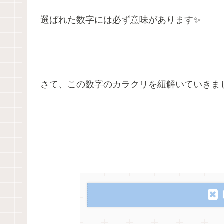
選ばれた数字には必ず意味があります✨
さて、この数字のカラクリを紐解いていきま