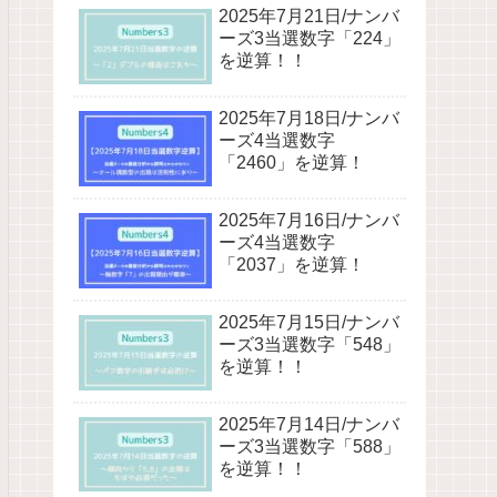
2025年7月21日/ナンバ
ーズ3当選数字「224」
を逆算！！
2025年7月18日/ナンバ
ーズ4当選数字
「2460」を逆算！
2025年7月16日/ナンバ
ーズ4当選数字
「2037」を逆算！
2025年7月15日/ナンバ
ーズ3当選数字「548」
を逆算！！
2025年7月14日/ナンバ
ーズ3当選数字「588」
を逆算！！