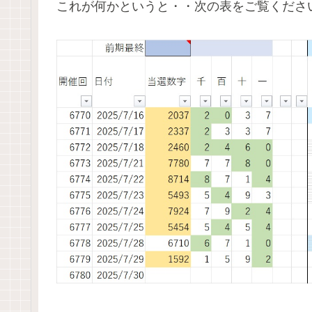
これが何かというと・・次の表をご覧くださ