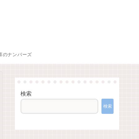
算のナンバーズ
検索
検索