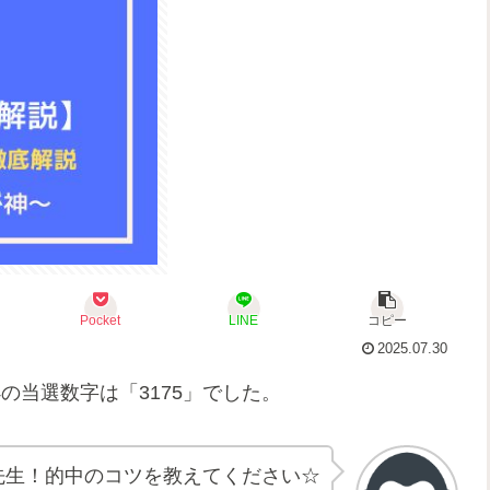
Pocket
LINE
コピー
2025.07.30
4の当選数字は「3175」でした。
先生！的中のコツを教えてください☆