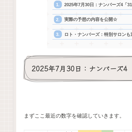
2025年7月30日：ナンバーズ4「3
実際の予想の内容を公開☆
ロト・ナンバーズ：特別サロンも
2025年7月30日：ナンバーズ4
まずここ最近の数字を確認していきます。