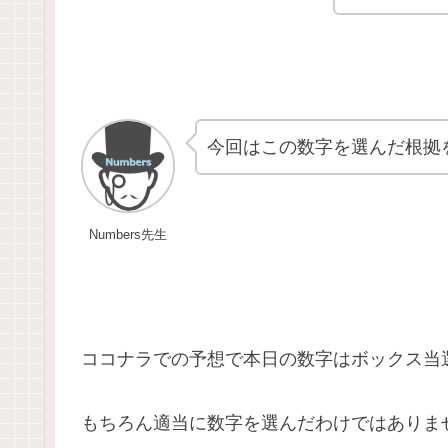
今回はこの数字を選んだ根拠
Numbers先生
ココナラでの予想で本日の数字はボックス当
もちろん適当に数字を選んだわけではありま