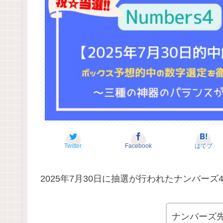
Twitter
Facebook
はてブ
2025年7月30日に抽選が行われたナンバーズ
ナンバーズ