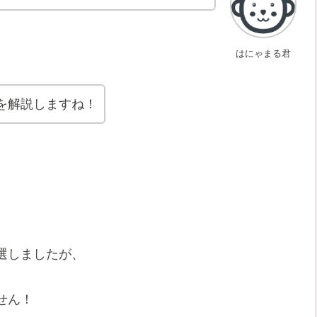
はにゃまる君
を解説しますね！
選しましたが、
せん！