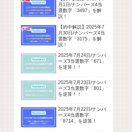
月1日/ナンバーズ4当
選数字「3497」を解
説！
【的中解説】2025年7
月30日/ナンバーズ4当
選数字「3175」を解
説！
2025年7月24日/ナンバ
ーズ3当選数字「671」
を逆算！！
2025年7月23日/ナンバ
ーズ3当選数字「801」
を逆算！！
2025年7月22日/ナンバ
ーズ4当選数字
「8714」を逆算！