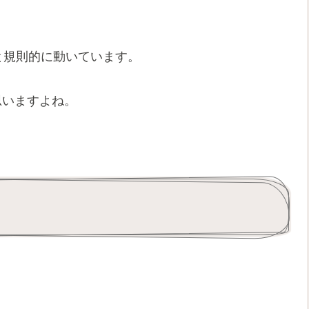
-3」と規則的に動いています。
思いますよね。